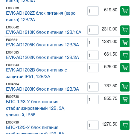
вилка) 12В/3А
E003638
619.50
cart
EVK-AD1202Z блок питания (евро
вилка) 12В/2А
E003642
2310.00
cart
EVK-AD1210K блок питания 12В/10А
E003641
1281.00
cart
EVK-AD1205K блок питания 12В/5А
E004585
661.50
cart
EVK-AD1202K блок питания 12В/2А
E003643
525.00
cart
EVK-AD1202B блок питания с
защитой IP51, 12В/2А
E004584
787.50
cart
EVK-AD1203K блок питания 12В/3А
E005738
855.75
cart
БПС-12/3-У блок питания
стабилизированный 12В, 3А,
уличный, IP56
E005739
1270.50
cart
БПС-12/5-У блок питания
стабилизированный 12В, 5А,