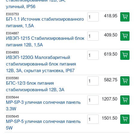
уличный, IP56
E003753
418.95
cart
БП-1.1 Источник стабилизированного
питания, 1,5А
E004887
409.50
cart
ИВЭП-1215 Стабилизированный блок
питания 12В, 1,5А
E004893
619.50
cart
ИВЭП-1230G Малогабаритный
стабилизированный блок питания
12В, 3А, скрытая установка, IP67
E005580
582.75
cart
БПС-12/3 блок питания
стабилизированный 12В, 3А
E005644
1207.50
cart
MP-SP-3 уличная солнечная панель
3.3W
E005645
1501.50
cart
MP-SP-5 уличная солнечная панель
5W