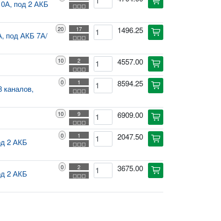
cart
10А, под 2 АКБ
◻◻◻
20
17
1496.25
cart
А, под АКБ 7А/
◻◻◻
10
2
4557.00
cart
◻◻◻
0
1
8594.25
cart
8 каналов,
◻◻◻
10
9
6909.00
cart
◻◻◻
0
1
2047.50
cart
од 2 АКБ
◻◻◻
0
2
3675.00
cart
од 2 АКБ
◻◻◻