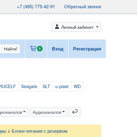
+7 (495) 775-42-91
Обратный звонок
person_fill
Личный кабинет
cart
Вход
Регистрация
Найти!
0
RUCELF
Seagate
SLT
u-plast
WD
return
деоканалов
Аудиоканалов
оры
>
Блоки питания с резервом