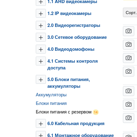
1.1 AHD видеокамеры
plus
Сорт.
1.2 IP видеокамеры
plus
2.0 Видеорегистраторы
plus
camera
3.0 Сетевое оборудование
plus
camera
4.0 Видеодомофоны
plus
camera
4.1 Системы контроля
plus
доступа
camera
5.0 Блоки питания,
plus
аккумуляторы
camera
Аккумуляторы
Блоки питания
camera
Блоки питания с резервом
14
camera
6.0 Кабельная продукция
plus
6.1 Монтажное оборудование
plus