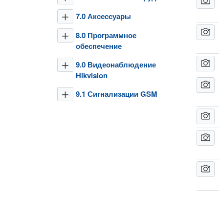
camera
7.0 Аксессуары
plus
camera
8.0 Программное
plus
обеспечение
camera
9.0 Видеонаблюдение
plus
Hikvision
camera
9.1 Сигнализации GSM
plus
camera
camera
camera