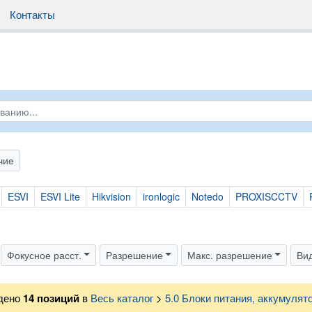
Контакты
чие
ESVI
ESVI Lite
Hikvision
ironlogic
Notedo
PROXISCCTV
Фокусное расст.
Разрешение
Макс. разрешение
Ви
дено
14
позиций
в
Весь каталог
>
5.0 Блоки питания, аккумулят