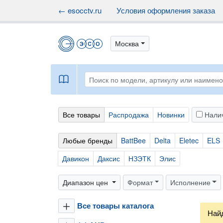
← esocctv.ru
Условия оформления заказа
Москва
book
Все товары
Распродажа
Новинки
Нали
Любые бренды
BattBee
Delta
Eletec
ELS
Давикон
Даксис
НЗЭТК
Элис
Диапазон цен
Формат
Исполнение
Все товары каталога
plus
Най