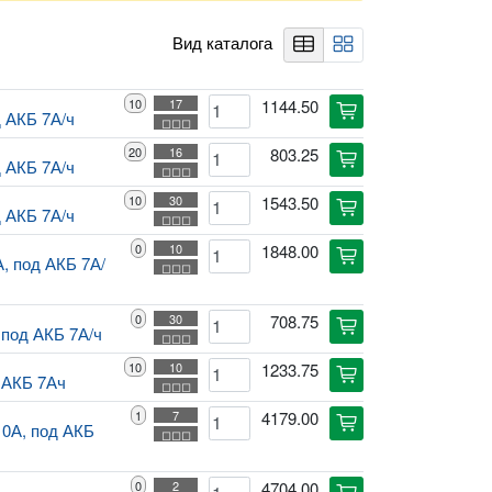
Вид каталога
table
rectangle_grid_2x2
10
17
1144.50
cart
д АКБ 7А/ч
◻◻◻
20
16
803.25
cart
д АКБ 7А/ч
◻◻◻
10
30
1543.50
cart
д АКБ 7А/ч
◻◻◻
0
10
1848.00
cart
А, под АКБ 7А/
◻◻◻
0
30
708.75
cart
 под АКБ 7А/ч
◻◻◻
10
10
1233.75
cart
д АКБ 7Ач
◻◻◻
1
7
4179.00
cart
10А, под АКБ
◻◻◻
0
2
4704.00