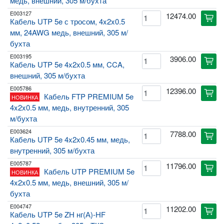
медь, внешний, 305 м/бухта
E003127
12474.00
cart
Кабель UTP 5e с тросом, 4x2x0.5
мм, 24AWG медь, внешний, 305 м/
бухта
E003195
3906.00
cart
Кабель UTP 5e 4x2x0.5 мм, CCA,
внешний, 305 м/бухта
E005786
12396.00
cart
Кабель FTP PREMIUM 5e
НОВИНКА
4x2x0.5 мм, медь, внутренний, 305
м/бухта
E003624
7788.00
cart
Кабель UTP 5e 4x2x0.45 мм, медь,
внутренний, 305 м/бухта
E005787
11796.00
cart
Кабель UTP PREMIUM 5e
НОВИНКА
4x2x0.5 мм, медь, внешний, 305 м/
бухта
E004747
11202.00
cart
Кабель UTP 5e ZH нг(А)-HF