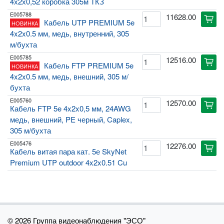
4х2х0,52 коробка 305м ТКЗ
E005788
11628.00
cart
Кабель UTP PREMIUM 5e
НОВИНКА
4x2x0.5 мм, медь, внутренний, 305
м/бухта
E005785
12516.00
cart
Кабель FTP PREMIUM 5e
НОВИНКА
4x2x0.5 мм, медь, внешний, 305 м/
бухта
E005760
12570.00
cart
Кабель FTP 5e 4x2x0,5 мм, 24AWG
медь, внешний, PE черный, Caplex,
305 м/бухта
E005476
12276.00
cart
Кабель витая пара кат. 5е SkyNet
Premium UTP outdoor 4x2x0.51 Cu
©
2026 Группа видеонаблюдения "ЭСО"