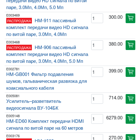
передачи видео HD сигнала по витой
паре, 3.0Мп, 4.0Мп, 5.0 Мп
E003469
300.00
cart
HM-911 пассивный
РАСПРОДАЖА
комплект передачи видео HD сигнала
по витой паре, 3.0Мп, 4.0Мп
E003468
380.00
cart
HM-906 пассивный
РАСПРОДАЖА
комплект передачи видео HD сигнала
по витой паре, 3.0Мп, 4.0Мп, 5.0 Мп
E002781
399.00
cart
HM-GB001 Фильтр подавления
шумов, гальваническая развязка для
коаксиального кабеля
E005081
714.00
cart
Усилитель–разветвитель
видеосигнала ВУ-104БК
E005148
6279.00
cart
HM-ED60 Комплект передачи HDMI
сигнала по витой паре на 60 метров
E003176
270.00
cart