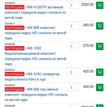
E004670
2300.00
cart
HM-H120TR активный
РАСПРОДАЖА
комплект передачи видео сигнала по
витой паре
E004917
260.00
cart
HM-908 комплект
РАСПРОДАЖА
передачи видео HD сигнала по витой
паре
E005036
270.00
cart
HM-1302
РАСПРОДАЖА
Водонепроницаемый комплект
передачи видео HD сигнала по витой
паре
E005037
420.00
cart
HM-315C конвертер
РАСПРОДАЖА
видеосигнала hdmi в vga
E002622
440.00
cart
HM-925 пассивный
РАСПРОДАЖА
комплект передачи видео HD сигнала
по витой паре
E000445
2010.00