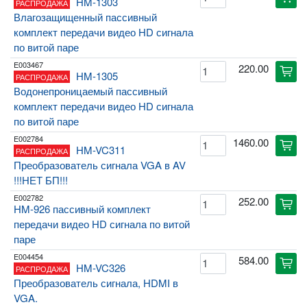
HM-1303
РАСПРОДАЖА
Влагозащищенный пассивный
комплект передачи видео HD сигнала
по витой паре
E003467
220.00
cart
HM-1305
РАСПРОДАЖА
Водонепроницаемый пассивный
комплект передачи видео HD сигнала
по витой паре
E002784
1460.00
cart
HM-VC311
РАСПРОДАЖА
Преобразователь сигнала VGA в AV
!!!НЕТ БП!!!
E002782
252.00
cart
HM-926 пассивный комплект
передачи видео HD сигнала по витой
паре
E004454
584.00
cart
HM-VC326
РАСПРОДАЖА
Преобразователь сигнала, HDMI в
VGA.