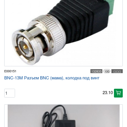
E000151
132833
100
◻◻◻
BNC-13M Разъем BNC (мама), колодка под винт
23.10
cart