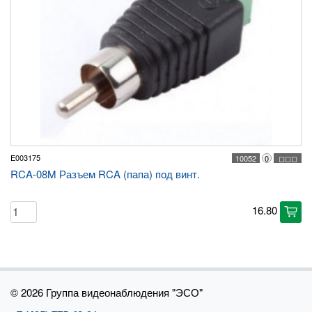
E003175
10052
0
◻◻◻
RCA-08M Разъем RCA (папа) под винт.
16.80
cart
©
2026 Группа видеонаблюдения "ЭСО"