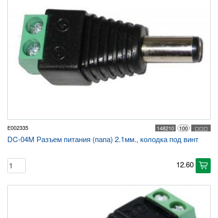
E002335
148210
100
◻◻◻
DC-04M Разъем питания (папа) 2.1мм., колодка под винт
12.60
cart