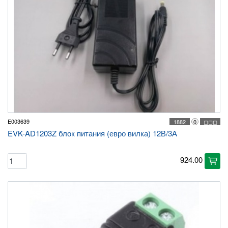
E003639
1882
0
◻◻◻
EVK-AD1203Z блок питания (евро вилка) 12В/3А
924.00
cart