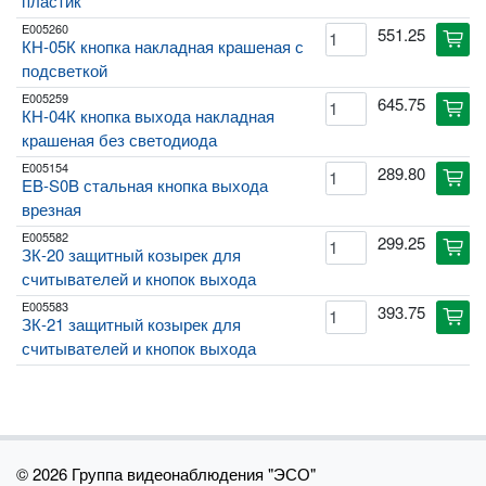
пластик
E005260
551.25
cart
КН-05К кнопка накладная крашеная с
подсветкой
E005259
645.75
cart
КН-04К кнопка выхода накладная
крашеная без светодиода
E005154
289.80
cart
EB-S0B стальная кнопка выхода
врезная
E005582
299.25
cart
ЗК-20 защитный козырек для
считывателей и кнопок выхода
E005583
393.75
cart
ЗК-21 защитный козырек для
считывателей и кнопок выхода
©
2026 Группа видеонаблюдения "ЭСО"