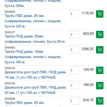
(гофрированная, легкая с зондом),
бухта 100м.
E003652
1176.00
cart
Труба ПВХ диам. 20 мм.
(гофрированная, лёгкая с зондом),
бухта 100 м.
E003107
903.00
cart
Труба ПНД диам. 25мм.
(гофрированная, легкая), бухта 50 м.
E004522
1286.25
cart
Труба ПНД диам. 16мм.
(гофрированная, легкая с зондом),
бухта 100 м.
E005125
134.40
cart
Держатели для труб ПВХ, ПНД диам.
16 мм. (1 уп=100 шт.) ЧЕРНЫЕ
E005126
168.00
cart
Держатели для труб ПВХ, ПНД диам.
20 мм. (1 уп=100 шт.) ЧЕРНЫЕ
E003226
918.75
cart
Труба ПВХ диам. 25 мм.