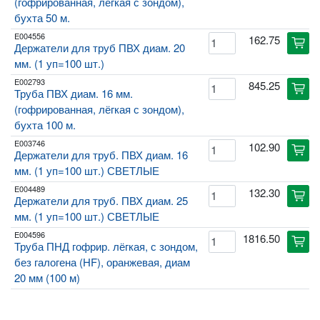
(гофрированная, лёгкая с зондом),
бухта 50 м.
E004556
162.75
cart
Держатели для труб ПВХ диам. 20
мм. (1 уп=100 шт.)
E002793
845.25
cart
Труба ПВХ диам. 16 мм.
(гофрированная, лёгкая с зондом),
бухта 100 м.
E003746
102.90
cart
Держатели для труб. ПВХ диам. 16
мм. (1 уп=100 шт.) СВЕТЛЫЕ
E004489
132.30
cart
Держатели для труб. ПВХ диам. 25
мм. (1 уп=100 шт.) СВЕТЛЫЕ
E004596
1816.50
cart
Труба ПНД гофрир. лёгкая, с зондом,
без галогена (HF), оранжевая, диам
20 мм (100 м)