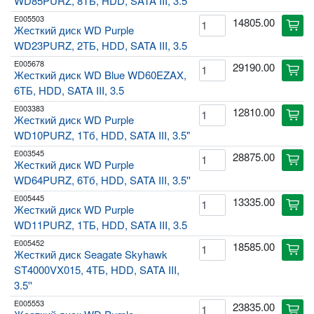
WD85PURZ, 8ТБ, HDD, SATA III, 3.5''
E005503
14805.00
cart
Жесткий диск WD Purple
WD23PURZ, 2ТБ, HDD, SATA III, 3.5
E005678
29190.00
cart
Жесткий диск WD Blue WD60EZAX,
6ТБ, HDD, SATA III, 3.5
E003383
12810.00
cart
Жесткий диск WD Purple
WD10PURZ, 1Тб, HDD, SATA III, 3.5"
E003545
28875.00
cart
Жесткий диск WD Purple
WD64PURZ, 6Тб, HDD, SATA III, 3.5''
E005445
13335.00
cart
Жесткий диск WD Purple
WD11PURZ, 1ТБ, HDD, SATA III, 3.5
E005452
18585.00
cart
Жесткий диск Seagate Skyhawk
ST4000VX015, 4ТБ, HDD, SATA III,
3.5''
E005553
23835.00
cart