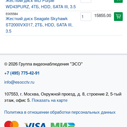
Жесткий диск WD Purple
WD43PURZ, 4ТБ, HDD, SATA III, 3.5
E005584
15855.00
cart
Жесткий диск Seagate Skyhawk
ST2000VX017, 2ТБ, HDD, SATA III,
3.5
©
2026 Группа видеонаблюдения "ЭСО"
+7 (495) 775-42-91
info@esocctv.ru
107553, г. Москва, Окружной проезд, д. 8, строение 2, 5-тый
этаж, офис 5.
Показать на карте
Политика в отношении обработки персональных данных