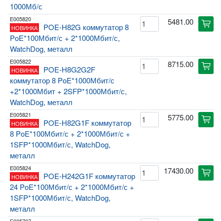
1000Мб/с
E005820
5481.00
cart
POE-H82G коммутатор 8
НОВИНКА
PoE*100Мбит/с + 2*1000Мбит/с,
WatchDog, металл
E005822
8715.00
cart
POE-H8G2G2F
НОВИНКА
коммутатор 8 PoE*1000Мбит/с
+2*1000Мбит + 2SFP*1000Мбит/с,
WatchDog, металл
E005821
5775.00
cart
POE-H82G1F коммутатор
НОВИНКА
8 PoE*100Мбит/с + 2*1000Мбит/с +
1SFP*1000Мбит/с, WatchDog,
металл
E005824
17430.00
cart
POE-H242G1F коммутатор
НОВИНКА
24 PoE*100Мбит/с + 2*1000Мбит/с +
1SFP*1000Мбит/с, WatchDog,
металл