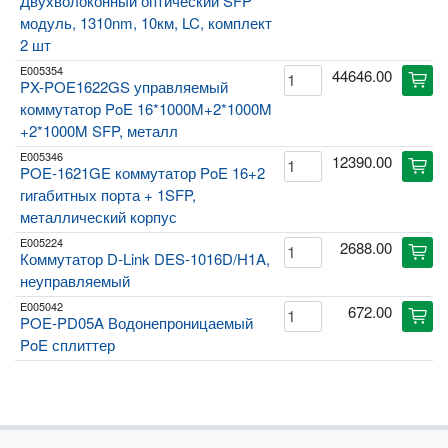
Двухволоконный оптический SFP
модуль, 1310nm, 10км, LC, комплект
2 шт
E005354
44646.00
cart
PX-POE1622GS управляемый
коммутатор PoE 16*1000M+2*1000M
+2*1000M SFP, металл
E005346
12390.00
cart
POE-1621GE коммутатор PoE 16+2
гигабитных порта + 1SFP,
металлический корпус
E005224
2688.00
cart
Коммутатор D-Link DES-1016D/H1A,
неуправляемый
E005042
672.00
cart
POE-PD05A Водонепроницаемый
PoE сплиттер