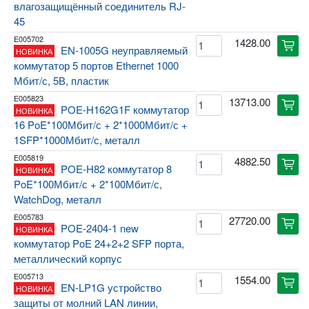
влагозащищённый соединитель RJ-
45
E005702
1428.00
cart
EN-1005G неуправляемый
НОВИНКА
коммутатор 5 портов Ethernet 1000
Мбит/с, 5В, пластик
E005823
13713.00
cart
POE-H162G1F коммутатор
НОВИНКА
16 PoE*100Мбит/с + 2*1000Мбит/с +
1SFP*1000Мбит/с, металл
E005819
4882.50
cart
POE-H82 коммутатор 8
НОВИНКА
PoE*100Мбит/с + 2*100Мбит/с,
WatchDog, металл
E005783
27720.00
cart
POE-2404-1 new
НОВИНКА
коммутатор PoE 24+2+2 SFP порта,
металлический корпус
E005713
1554.00
cart
EN-LP1G устройство
НОВИНКА
защиты от молний LAN линии,