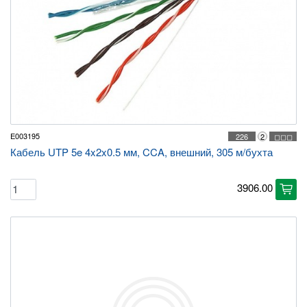
E003195
226
2
◻◻◻
Кабель UTP 5e 4x2x0.5 мм, CCA, внешний, 305 м/бухта
3906.00
cart