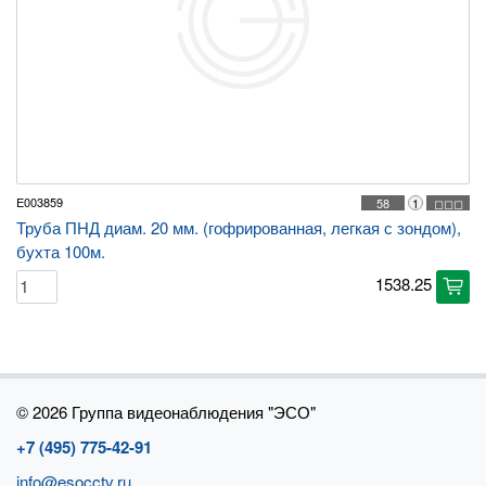
E003859
58
1
◻◻◻
Труба ПНД диам. 20 мм. (гофрированная, легкая с зондом),
бухта 100м.
1538.25
cart
©
2026 Группа видеонаблюдения "ЭСО"
+7 (495) 775-42-91
info@esocctv.ru