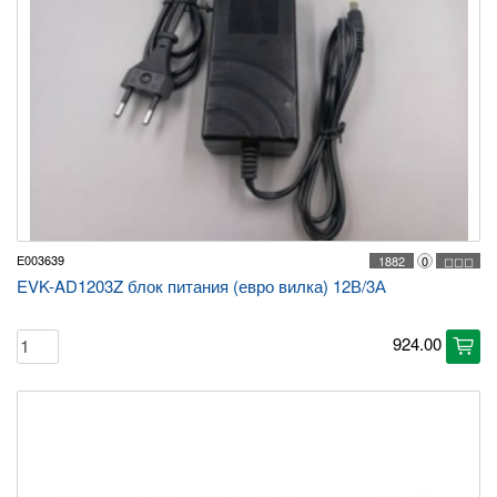
E003639
1882
0
◻◻◻
EVK-AD1203Z блок питания (евро вилка) 12В/3А
924.00
cart