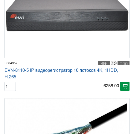
E004957
469
10
◻◻◻
EVN-8110-5 IP видеорегистратор 10 потоков 4K, 1HDD,
H.265
6258.00
cart