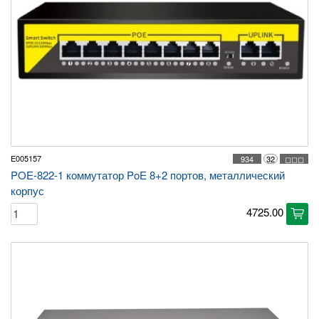
E005157
934
32
◻◻◻
POE-822-1 коммутатор PoE 8+2 портов, металлический
корпус
4725.00
cart