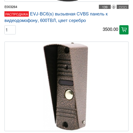
E003264
139
0
◻◻◻
EVJ-BC6(s) вызывная CVBS панель к
РАСПРОДАЖА
видеодомофону, 600ТВЛ, цвет серебро
3500.00
cart