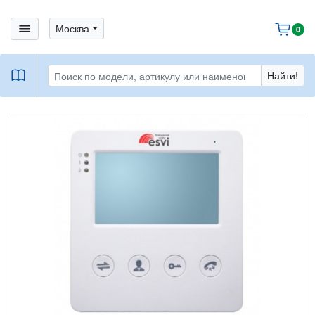
bars
Москва
cart
0
book
Найти!