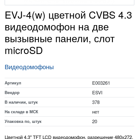
EVJ-4(w) цветной CVBS 4.3
видеодомофон на две
вызывные панели, слот
microSD
Видеодомофоны
E003261
Артикул
ESVI
Вендор
378
В наличии, штук
нет
На складе в МСК
20
Упаковка по, штук
Цветной 4.3" TFT LCD видеодомофон, разрешение 480х272,