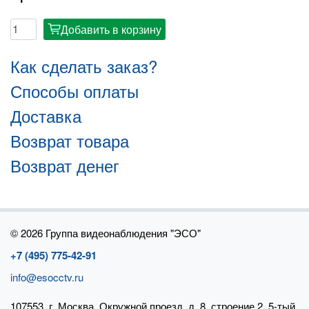
Добавить в корзину
cart
Как сделать заказ?
Способы оплаты
Доставка
Возврат товара
Возврат денег
©
2026 Группа видеонаблюдения "ЭСО"
+7 (495) 775-42-91
info@esocctv.ru
107553, г. Москва, Окружной проезд, д. 8, строение 2, 5-тый