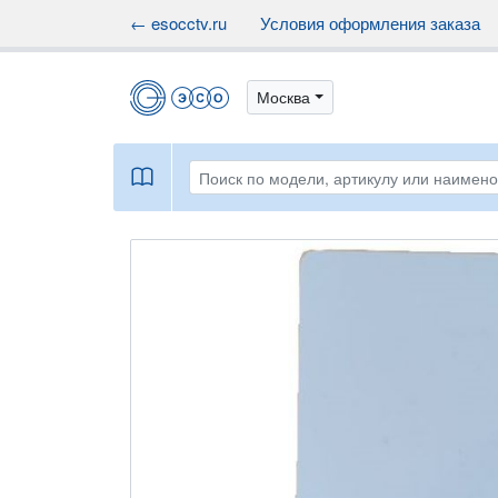
← esocctv.ru
Условия оформления заказа
Москва
book