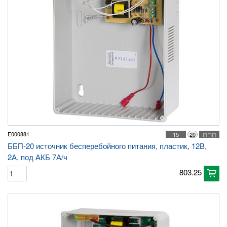
E000881
15
20
◻◻◻
ББП-20 источник бесперебойного питания, пластик, 12В,
2А, под АКБ 7А/ч
803.25
cart