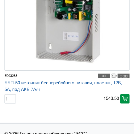
E003288
30
10
◻◻◻
ББП-50 источник бесперебойного питания, пластик, 12В,
5А, под АКБ 7А/ч
1543.50
cart
©
2026 Группа видеонаблюдения "ЭСО"