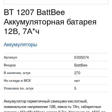
BT 1207 BattBee
Аккумуляторная батарея
12В, 7А*ч
Аккумуляторы
E005074
Артикул
BattBee
Вендор
270
В наличии, штук
нет
На складе в МСК
5
Упаковка по, штук
Аккумулятор герметичный свинцово-кислотный,
номинальное напряжение 12В, емкость 7Ач, габаритные
размеры 151х65х101мм, масса 2.7кг. Хранение от -15°С до