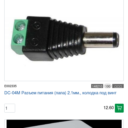
E002335
148210
100
◻◻◻
DC-04M Разъем питания (папа) 2.1мм., колодка под винт
12.60
cart