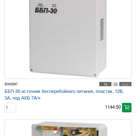
E003287
16
10
◻◻◻
ББП-30 источник бесперебойного питания, пластик, 12В,
3А, под АКБ 7А/ч
1144.50
cart