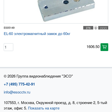
E005149
276
0
◻◻◻
EL-60 электромагнитный замок до 60кг
1606.50
cart
©
2026 Группа видеонаблюдения "ЭСО"
+7 (495) 775-42-91
info@esocctv.ru
107553, г. Москва, Окружной проезд, д. 8, строение 2, 5-тый
этаж, офис 5.
Показать на карте