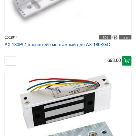
E002914
394
10
◻◻◻
AX-180PL1 кронштейн монтажный для AX-180KGC
693.00
cart