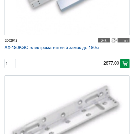
E002912
246
10
◻◻◻
AX-180KGC электромагнитный замок до 180кг
2877.00
cart