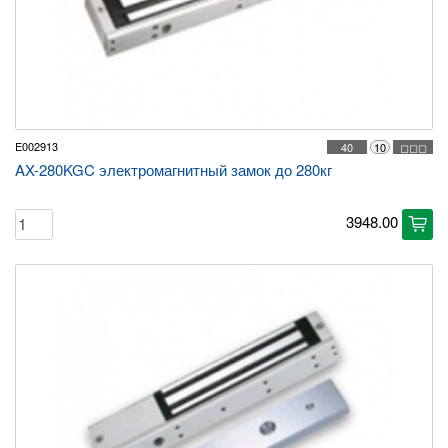
E002913
40
10
◻◻◻
AX-280KGC электромагнитный замок до 280кг
3948.00
cart