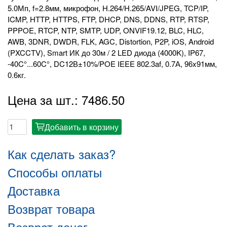
5.0Мп, f=2.8мм, микрофон, H.264/H.265/AVI/JPEG, TCP/IP,
ICMP, HTTP, HTTPS, FTP, DHCP, DNS, DDNS, RTP, RTSP,
PPPOE, RTCP, NTP, SMTP, UDP, ONVIF19.12, BLC, HLC,
AWB, 3DNR, DWDR, FLK, AGC, Distortion, P2P, iOS, Android
(PXCCTV), Smart ИК до 30м / 2 LED диода (4000K), IP67,
-40C°...60C°, DC12В±10%/POE IEEE 802.3af, 0.7А, 96x91мм,
0.6кг.
Цена за шт.: 7486.50
Добавить в корзину
cart
Как сделать заказ?
Способы оплаты
Доставка
Возврат товара
Возврат денег