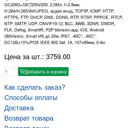
GC2063+GK7205V200, 2.0Мп, f=2.8мм,
H.264/H.265/AVI/JPEG, аудио вход, TCP/IP, ICMP, HTTP,
HTTPS, FTP, DHCP, DNS, DDNS, RTP, RTSP, PPPOE, RTCP,
NTP, SMTP, UDP, ONVIF19.12, BLC, AWB, 3DNR, DWDR,
FLK, Defog, SmartIR, P2P bitvision.app, iOS, Android
(BitVision), Smart ИК до 20м, IP67, -40C°...60C°,
DC12В±10%/POE IEEE 802.3af, 1А, 107x89мм, 0.4кг.
Цена за шт.: 3759.00
Добавить в корзину
cart
Как сделать заказ?
Способы оплаты
Доставка
Возврат товара
Возврат денег