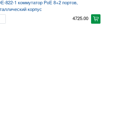
E-822-1 коммутатор PoE 8+2 портов,
таллический корпус
4725.00
cart