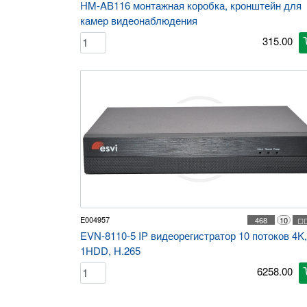
HM-AB116 монтажная коробка, кронштейн для
камер видеонаблюдения
315.00
c
E004957
468
10
◻
EVN-8110-5 IP видеорегистратор 10 потоков 4K,
1HDD, H.265
6258.00
c