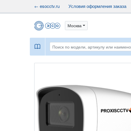
← esocctv.ru
Условия оформления заказа
Москва
book