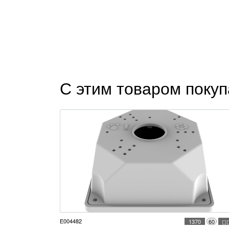
С этим товаром поку
E004482
1370
60
◻