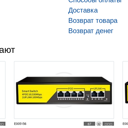
Доставка
Возврат товара
Возврат денег
пают
E005156
E00
◻◻
67
32
◻◻◻