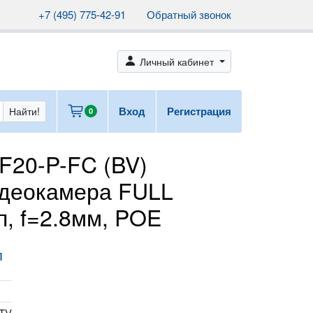
+7 (495) 775-42-91
Обратный звонок
person_fill
Личный кабинет
cart
Вход
Регистрация
Найти!
0
F20-P-FC (BV)
идеокамера FULL
, f=2.8мм, POE
п
TV