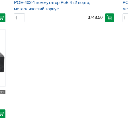
POE-402-1 коммутатор PoE 4+2 порта,
PO
металлический корпус
ме
3748.50
art
cart
◻◻
art