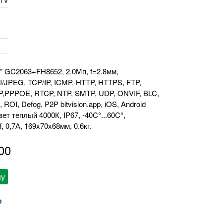
9" GC2063+FH8652, 2.0Мп, f=2.8мм,
I/JPEG, TCP/IP, ICMP, HTTP, HTTPS, FTP,
,PPPOE, RTCP, NTP, SMTP, UDP, ONVIF, BLC,
I, Defog, P2P bitvision.app, iOS, Android
свет теплый 4000К, IP67, -40C°...60C°,
0,7А, 169x70x68мм, 0.6кг.
00
ну
?