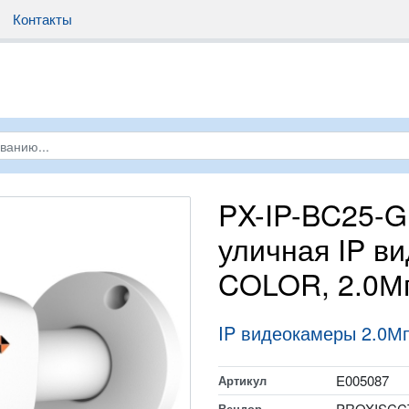
Контакты
PX-IP-BC25-G
уличная IP в
COLOR, 2.0Мп
IP видеокамеры 2.0М
E005087
Артикул
PROXISCC
Вендор