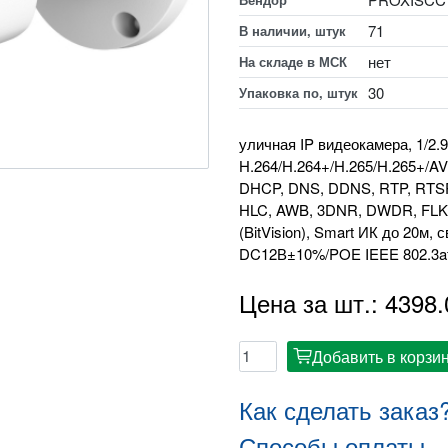
71
В наличии, штук
нет
На складе в МСК
30
Упаковка по, штук
уличная IP видеокамера, 1/2.
H.264/H.264+/H.265/H.265+/AV
DHCP, DNS, DDNS, RTP, RTSP
HLC, AWB, 3DNR, DWDR, FLK, RO
(BitVision), Smart ИК до 20м, 
DC12В±10%/POE IEEE 802.3af, 
Цена за шт.: 4398.
Добавить в корзи
cart
Как сделать заказ
Способы оплаты