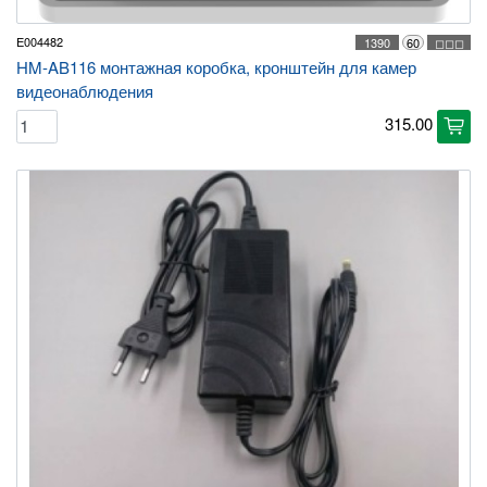
E004482
1390
60
◻◻◻
HM-AB116 монтажная коробка, кронштейн для камер
видеонаблюдения
315.00
cart