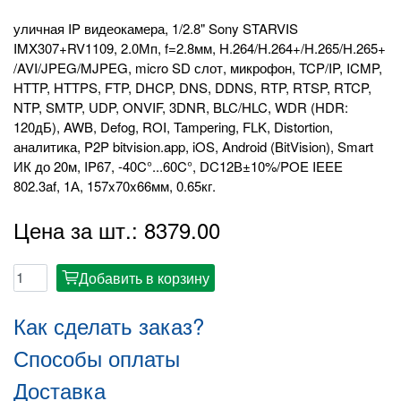
уличная IP видеокамера, 1/2.8" Sony STARVIS
IMX307+RV1109, 2.0Мп, f=2.8мм, H.264/H.264+/H.265/H.265+
/AVI/JPEG/MJPEG, micro SD слот, микрофон, TCP/IP, ICMP,
HTTP, HTTPS, FTP, DHCP, DNS, DDNS, RTP, RTSP, RTCP,
NTP, SMTP, UDP, ONVIF, 3DNR, BLC/HLC, WDR (HDR:
120дБ), AWB, Defog, ROI, Tampering, FLK, Distortion,
аналитика, P2P bitvision.app, iOS, Android (BitVision), Smart
ИК до 20м, IP67, -40C°...60C°, DC12В±10%/POE IEEE
802.3af, 1А, 157x70x66мм, 0.65кг.
Цена за шт.: 8379.00
Добавить в корзину
cart
Как сделать заказ?
Способы оплаты
Доставка