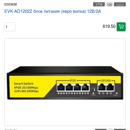
E003638
1779
100
◻◻◻
EVK-AD1202Z блок питания (евро вилка) 12В/2А
619.50
cart