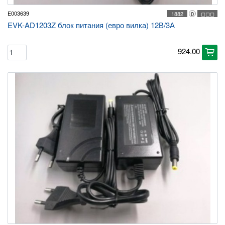
E003639
1882
0
◻◻◻
EVK-AD1203Z блок питания (евро вилка) 12В/3А
924.00
cart