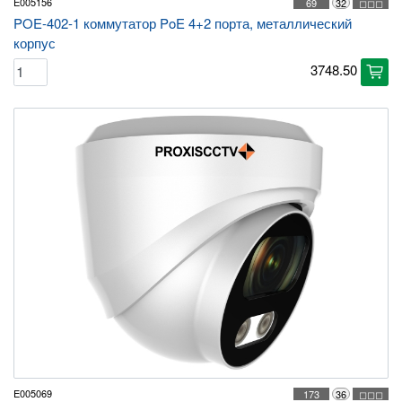
E005156
69
32
◻◻◻
POE-402-1 коммутатор PoE 4+2 порта, металлический
корпус
3748.50
cart
E005069
173
36
◻◻◻