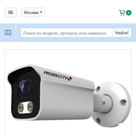
bars
Москва
cart
0
book
Найти!