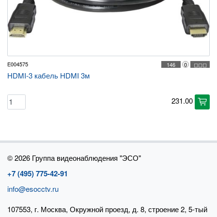
E004575
146
0
◻◻◻
HDMI-3 кабель HDMI 3м
231.00
cart
©
2026 Группа видеонаблюдения "ЭСО"
+7 (495) 775-42-91
info@esocctv.ru
107553, г. Москва, Окружной проезд, д. 8, строение 2, 5-тый