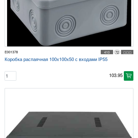
E001378
410
72
◻◻◻
Коробка распаячная 100х100х50 с входами IP55
103.95
cart