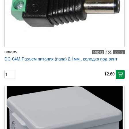
E002335
148312
100
◻◻◻
DC-04M Разъем питания (папа) 2.1мм., колодка под винт
12.60
cart