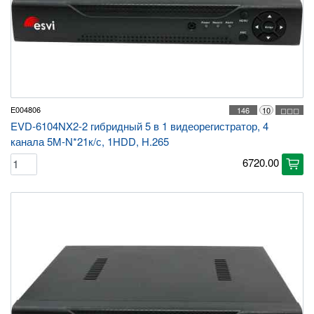
E004806
146
10
◻◻◻
EVD-6104NX2-2 гибридный 5 в 1 видеорегистратор, 4
канала 5M-N*21к/с, 1HDD, H.265
6720.00
cart