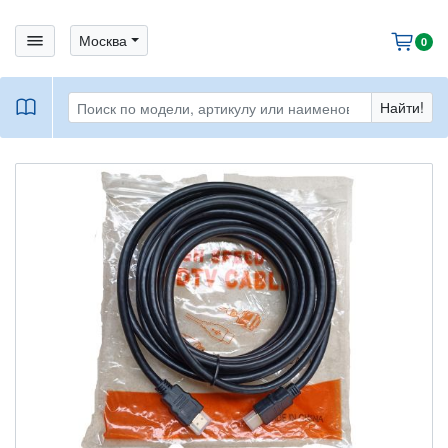
bars
Москва
cart
0
book
Найти!