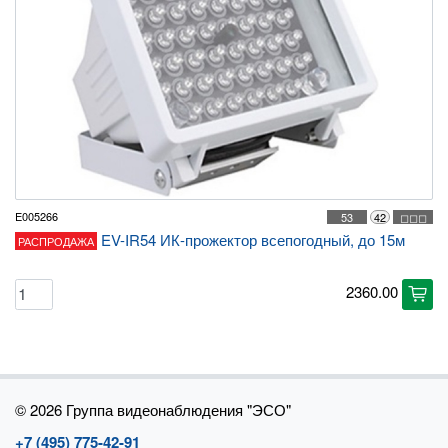
E005266
53
42
◻◻◻
EV-IR54 ИК-прожектор всепогодный, до 15м
РАСПРОДАЖА
2360.00
cart
©
2026 Группа видеонаблюдения "ЭСО"
+7 (495) 775-42-91