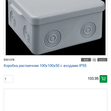
E001378
410
72
◻◻◻
Коробка распаячная 100х100х50 с входами IP55
103.95
cart