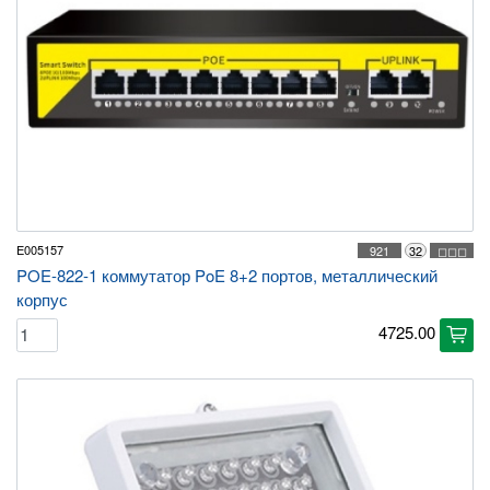
E005157
921
32
◻◻◻
POE-822-1 коммутатор PoE 8+2 портов, металлический
корпус
4725.00
cart