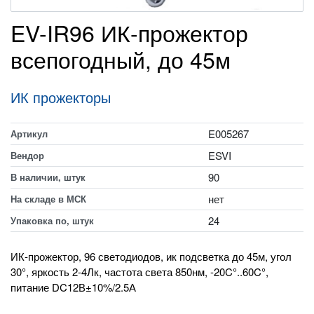
EV-IR96 ИК-прожектор
всепогодный, до 45м
ИК прожекторы
E005267
Артикул
ESVI
Вендор
90
В наличии, штук
нет
На складе в МСК
24
Упаковка по, штук
ИК-прожектор, 96 светодиодов, ик подсветка до 45м, угол
30°, яркость 2-4Лк, частота света 850нм, -20C°..60C°,
питание DC12В±10%/2.5А