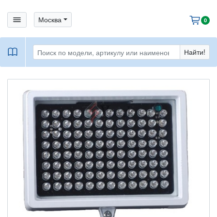
bars
Москва
cart
0
book
Найти!