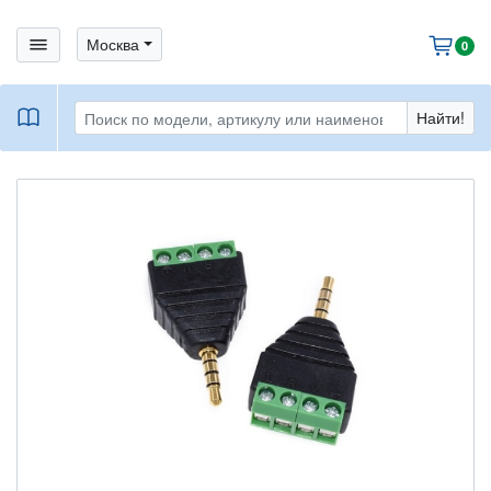
bars
Москва
cart
0
book
Найти!