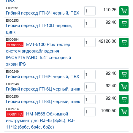
ПВХ
E005251
110.25
cart
Гибкий переход ГП-8Ч черный, ПВХ
E005253
92.40
cart
Гибкий переход ГП-10Ц черный,
цинк
E005684
42126.00
cart
EVT-5100 Plus тестер
НОВИНКА
систем видеонаблюдения
IP/CVI/TVI/AHD, 5.4'' сенсорный
экран IPS
E005249
92.40
cart
Гибкий переход ГП-6Ч черный, ПВХ
E005248
92.40
cart
Гибкий переход ГП-6Ц черный, цинк
E005250
92.40
cart
Гибкий переход ГП-8Ц черный, цинк
E005614
1060.50
cart
HM-N568 Обжимной
НОВИНКА
инструмент для RJ-45 (8р8с), RJ-
11/12 (6р6с, 6р4с, 6р2с)