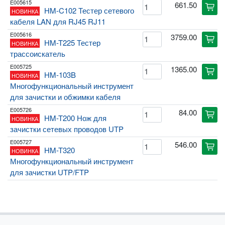
E005615
661.50
cart
HM-C102 Тестер сетевого
НОВИНКА
кабеля LAN для RJ45 RJ11
E005616
3759.00
cart
HM-T225 Тестер
НОВИНКА
трассоискатель
E005725
1365.00
cart
HM-103B
НОВИНКА
Многофункциональный инструмент
для зачистки и обжимки кабеля
E005726
84.00
cart
HM-T200 Нож для
НОВИНКА
зачистки сетевых проводов UTP
E005727
546.00
cart
HM-T320
НОВИНКА
Многофункциональный инструмент
для зачистки UTP/FTP