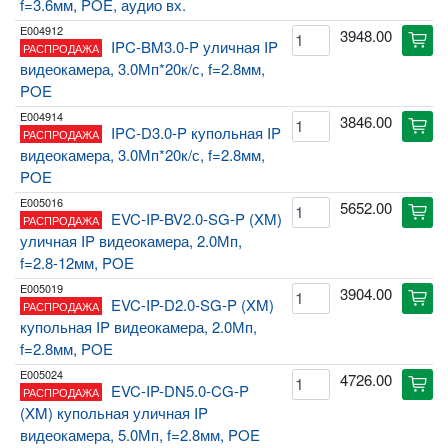
f=3.6мм, POE, аудио вх.
E004912
3948.00
cart
IPC-BM3.0-P уличная IP
РАСПРОДАЖА
видеокамера, 3.0Мп*20к/с, f=2.8мм,
POE
E004914
3846.00
cart
IPC-D3.0-P купольная IP
РАСПРОДАЖА
видеокамера, 3.0Мп*20к/с, f=2.8мм,
POE
E005016
5652.00
cart
EVC-IP-BV2.0-SG-P (XM)
РАСПРОДАЖА
уличная IP видеокамера, 2.0Мп,
f=2.8-12мм, POE
E005019
3904.00
cart
EVC-IP-D2.0-SG-P (XM)
РАСПРОДАЖА
купольная IP видеокамера, 2.0Мп,
f=2.8мм, POE
E005024
4726.00
cart
EVC-IP-DN5.0-CG-P
РАСПРОДАЖА
(XM) купольная уличная IP
видеокамера, 5.0Мп, f=2.8мм, POE