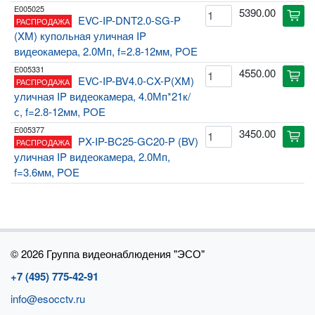
E005025
5390.00
cart
EVC-IP-DNT2.0-SG-P
РАСПРОДАЖА
(XM) купольная уличная IP
видеокамера, 2.0Мп, f=2.8-12мм, POE
E005331
4550.00
cart
EVC-IP-BV4.0-CX-P(XM)
РАСПРОДАЖА
уличная IP видеокамера, 4.0Мп*21к/
с, f=2.8-12мм, POE
E005377
3450.00
cart
PX-IP-BC25-GC20-P (BV)
РАСПРОДАЖА
уличная IP видеокамера, 2.0Мп,
f=3.6мм, POE
©
2026 Группа видеонаблюдения "ЭСО"
+7 (495) 775-42-91
info@esocctv.ru