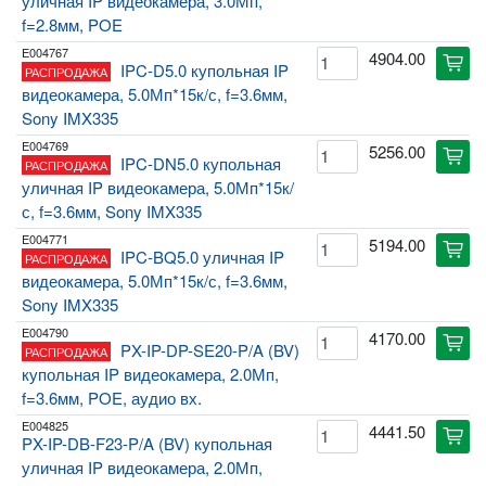
уличная IP видеокамера, 3.0Мп,
f=2.8мм, POE
E004767
4904.00
cart
IPC-D5.0 купольная IP
РАСПРОДАЖА
видеокамера, 5.0Мп*15к/с, f=3.6мм,
Sony IMX335
E004769
5256.00
cart
IPC-DN5.0 купольная
РАСПРОДАЖА
уличная IP видеокамера, 5.0Мп*15к/
с, f=3.6мм, Sony IMX335
E004771
5194.00
cart
IPC-BQ5.0 уличная IP
РАСПРОДАЖА
видеокамера, 5.0Мп*15к/с, f=3.6мм,
Sony IMX335
E004790
4170.00
cart
PX-IP-DP-SE20-P/A (BV)
РАСПРОДАЖА
купольная IP видеокамера, 2.0Мп,
f=3.6мм, POE, аудио вх.
E004825
4441.50
cart
PX-IP-DB-F23-P/A (BV) купольная
уличная IP видеокамера, 2.0Мп,