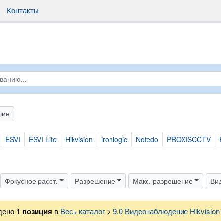
Контакты
чие
ESVI
ESVI Lite
Hikvision
ironlogic
Notedo
PROXISCCTV
Фокусное расст.
Разрешение
Макс. разрешение
Ви
дено
1
позиция
в
Весь каталог
>
9.0 Видеонаблюдение Hikvision