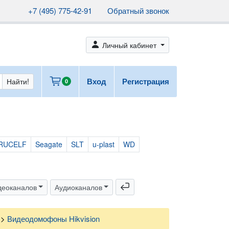
+7 (495) 775-42-91
Обратный звонок
person_fill
Личный кабинет
cart
Вход
Регистрация
Найти!
0
RUCELF
Seagate
SLT
u-plast
WD
return
деоканалов
Аудиоканалов
>
Видеодомофоны Hikvision