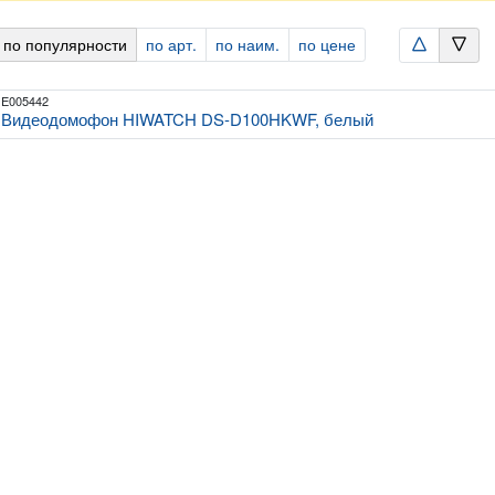
 по популярности
по арт.
по наим.
по цене
arrowtriangle_up
arrowtriangle_down
E005442
Видеодомофон HIWATCH DS-D100HKWF, белый