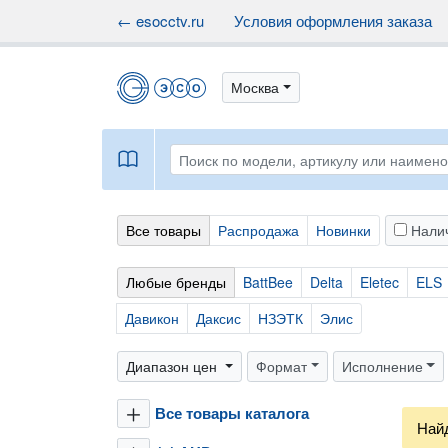
← esocctv.ru
Условия оформления заказа
Москва
book
Все товары
Распродажа
Новинки
Нали
Любые бренды
BattBee
Delta
Eletec
ELS
Давикон
Даксис
НЗЭТК
Элис
Диапазон цен
Формат
Исполнение
Все товары каталога
plus
Най