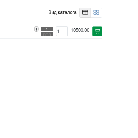
Вид каталога
table
rectangle_grid_2x2
1
1
10500.00
cart
◻◻◻