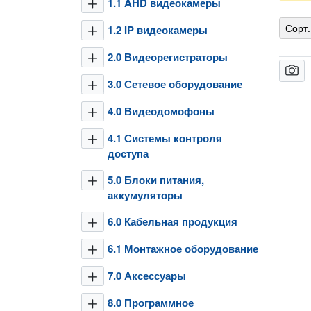
1.1 AHD видеокамеры
plus
Сорт.
1.2 IP видеокамеры
plus
2.0 Видеорегистраторы
plus
camera
3.0 Сетевое оборудование
plus
4.0 Видеодомофоны
plus
4.1 Системы контроля
plus
доступа
5.0 Блоки питания,
plus
аккумуляторы
6.0 Кабельная продукция
plus
6.1 Монтажное оборудование
plus
7.0 Аксессуары
plus
8.0 Программное
plus