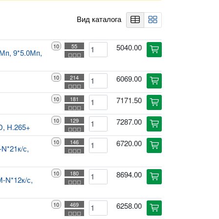
Вид каталога
table
rectangle_grid_2x2
10
55
5040.00
cart
Мп, 9*5.0Мп,
◻◻◻
10
214
6069.00
cart
◻◻◻
10
181
7171.50
cart
◻◻◻
10
129
7287.00
cart
D, H.265+
◻◻◻
10
146
6720.00
cart
N*21к/с,
◻◻◻
10
180
8694.00
cart
-N*12к/с,
◻◻◻
10
469
6258.00
cart
◻◻◻