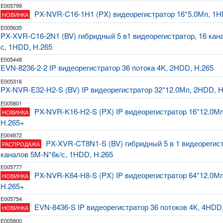
E005799
PX-NVR-C16-1H1 (PX) видеорегистратор 16*5.0Мп, 1H
НОВИНКА
E005635
PX-XVR-C16-2N1 (BV) гибридный 5 в1 видеорегистратор, 16 кан
с, 1HDD, H.265
E005448
EVN-8236-2-2 IP видеорегистратор 36 потока 4K, 2HDD, H.265
E005316
PX-NVR-E32-H2-S (BV) IP видеорегистратор 32*12.0Мп, 2HDD, H
E005801
PX-NVR-K16-H2-S (PX) IP видеорегистратор 16*12.0М
НОВИНКА
H.265+
E004872
PX-XVR-CT8N1-S (BV) гибридный 5 в 1 видеорегист
РАСПРОДАЖА
каналов 5M-N*6к/с, 1HDD, H.265
E005777
PX-NVR-K64-H8-S (PX) IP видеорегистратор 64*12.0М
НОВИНКА
H.265+
E005754
EVN-8436-S IP видеорегистратор 36 потоков 4К, 4HDD
НОВИНКА
E005800