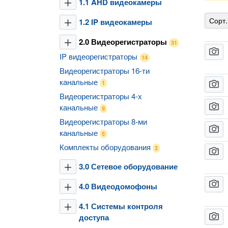
1.1 AHD видеокамеры
plus
Сорт.
1.2 IP видеокамеры
plus
2.0 Видеорегистраторы
plus
31
camera
IP видеорегистраторы
14
Видеорегистраторы 16-ти
канальные
1
camera
Видеорегистраторы 4-х
camera
канальные
9
Видеорегистраторы 8-ми
camera
канальные
5
Комплекты оборудования
2
camera
3.0 Сетевое оборудование
plus
camera
4.0 Видеодомофоны
plus
4.1 Системы контроля
plus
camera
доступа