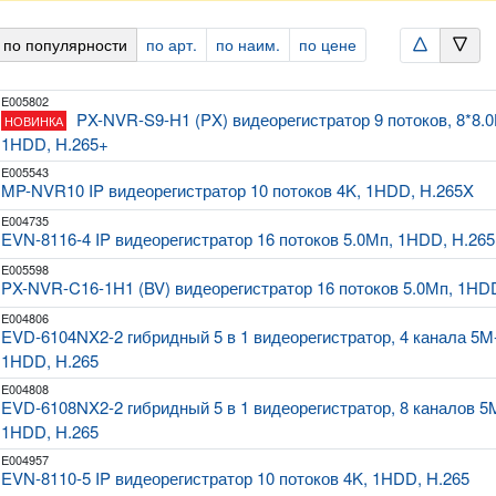
 по популярности
по арт.
по наим.
по цене
arrowtriangle_up
arrowtriangle_down
E005802
PX-NVR-S9-H1 (PX) видеорегистратор 9 потоков, 8*8.0
НОВИНКА
1HDD, H.265+
E005543
MP-NVR10 IP видеорегистратор 10 потоков 4K, 1HDD, H.265X
E004735
EVN-8116-4 IP видеорегистратор 16 потоков 5.0Мп, 1HDD, H.265
E005598
PX-NVR-C16-1H1 (BV) видеорегистратор 16 потоков 5.0Мп, 1HD
E004806
EVD-6104NX2-2 гибридный 5 в 1 видеорегистратор, 4 канала 5M-
1HDD, H.265
E004808
EVD-6108NX2-2 гибридный 5 в 1 видеорегистратор, 8 каналов 5M
1HDD, H.265
E004957
EVN-8110-5 IP видеорегистратор 10 потоков 4K, 1HDD, H.265