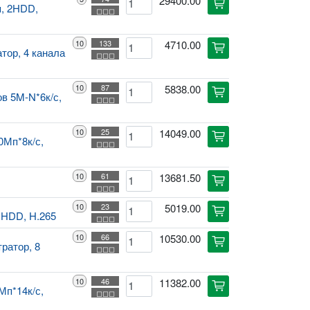
29400.00
cart
п, 2HDD,
◻◻◻
10
133
4710.00
cart
тор, 4 канала
◻◻◻
10
87
5838.00
cart
в 5M-N*6к/с,
◻◻◻
10
25
14049.00
cart
0Мп*8к/с,
◻◻◻
10
61
13681.50
cart
◻◻◻
10
23
5019.00
cart
1HDD, H.265
◻◻◻
10
66
10530.00
cart
ратор, 8
◻◻◻
10
46
11382.00
cart
Мп*14к/с,
◻◻◻