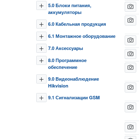
5.0 Блоки питания,
plus
camera
аккумуляторы
camera
6.0 Кабельная продукция
plus
6.1 Монтажное оборудование
plus
camera
7.0 Аксессуары
plus
camera
8.0 Программное
plus
обеспечение
camera
9.0 Видеонаблюдение
plus
Hikvision
camera
9.1 Сигнализации GSM
plus
camera
camera