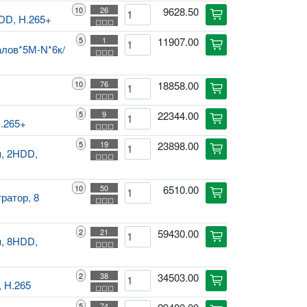
10
26
9628.50
cart
DD, H.265+
◻◻◻
5
1
11907.00
cart
алов*5М-N*6к/
◻◻◻
10
76
18858.00
cart
◻◻◻
5
9
22344.00
cart
.265+
◻◻◻
5
19
23898.00
cart
п, 2HDD,
◻◻◻
10
50
6510.00
cart
ратор, 8
◻◻◻
2
21
59430.00
cart
п, 8HDD,
◻◻◻
2
38
34503.00
cart
, H.265
◻◻◻
5
74