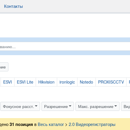
Контакты
чие
ESVI
ESVI Lite
Hikvision
ironlogic
Notedo
PROXISCCTV
Фокусное расст.
Разрешение
Макс. разрешение
Ви
дено
31
позиция
в
Весь каталог
>
2.0 Видеорегистраторы