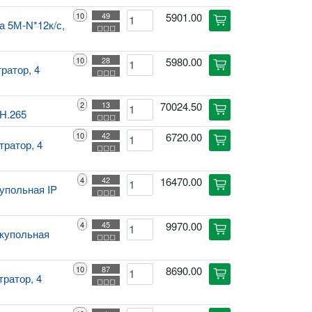
10
49
5901.00
cart
а 5М-N*12к/с,
◻◻◻
10
28
5980.00
cart
ратор, 4
◻◻◻
2
13
70024.50
cart
 H.265
◻◻◻
10
42
6720.00
cart
тратор, 4
◻◻◻
4
42
16470.00
cart
купольная IP
◻◻◻
4
45
9970.00
cart
 купольная
◻◻◻
10
87
8690.00
cart
тратор, 4
◻◻◻