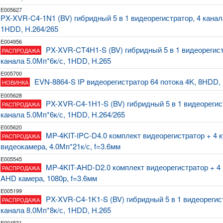
E005627
PX-XVR-C4-1N1 (BV) гибридный 5 в 1 видеорегистратор, 4 канал
1HDD, H.264/265
E004956
PX-XVR-CT4H1-S (BV) гибридный 5 в 1 видеорегист
РАСПРОДАЖА
канала 5.0Мп*6к/с, 1HDD, H.265
E005700
EVN-8864-S IP видеорегистратор 64 потока 4K, 8HDD,
НОВИНКА
E005628
PX-XVR-C4-1H1-S (BV) гибридный 5 в 1 видеорегис
РАСПРОДАЖА
канала 5.0Мп*6к/с, 1HDD, H.264/265
E005620
MP-4KIT-IPC-D4.0 комплект видеорегистратор + 4 
РАСПРОДАЖА
видеокамера, 4.0Мп*21к/с, f=3.6мм
E005545
MP-4KIT-AHD-D2.0 комплект видеорегистратор + 4
РАСПРОДАЖА
AHD камера, 1080p, f=3.6мм
E005199
PX-XVR-C4-1K1-S (BV) гибридный 5 в 1 видеорегис
РАСПРОДАЖА
канала 8.0Мп*8к/с, 1HDD, H.265
E004531