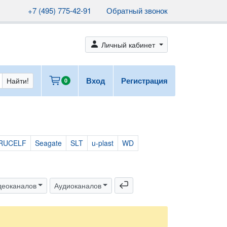
+7 (495) 775-42-91
Обратный звонок
person_fill
Личный кабинет
cart
Вход
Регистрация
Найти!
0
RUCELF
Seagate
SLT
u-plast
WD
return
деоканалов
Аудиоканалов