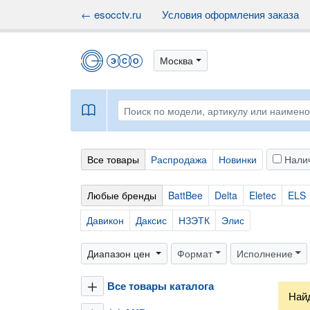
← esocctv.ru
Условия оформления заказа
Москва
book
Все товары
Распродажа
Новинки
Нали
Любые бренды
BattBee
Delta
Eletec
ELS
Давикон
Даксис
НЗЭТК
Элис
Диапазон цен
Формат
Исполнение
Все товары каталога
plus
Най